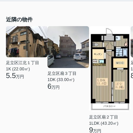
近隣の物件
足立区江北１丁目
1K (22.00㎡)
1
足立区扇３丁目
5.5
万円
1DK (33.00㎡)
6
万円
足立区扇２丁目
1LDK (43.20㎡)
9
万円