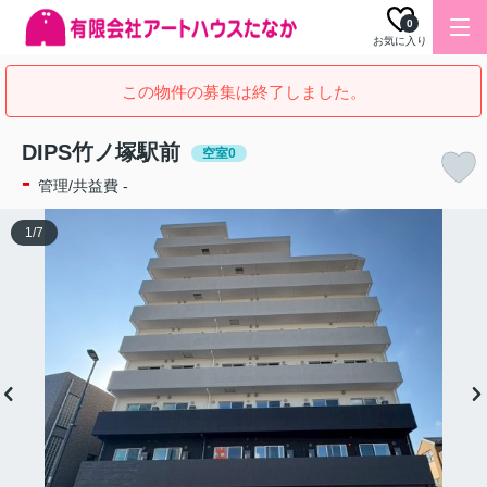
0
お気に入り
この物件の募集は終了しました。
DIPS竹ノ塚駅前
空室0
-
管理/共益費 -
1
/
7