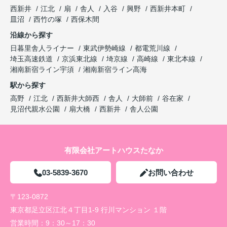
西新井
江北
扇
舎人
入谷
興野
西新井本町
皿沼
西竹の塚
西保木間
沿線から探す
日暮里舎人ライナー
東武伊勢崎線
都電荒川線
埼玉高速鉄道
京浜東北線
埼京線
高崎線
東北本線
湘南新宿ライン宇須
湘南新宿ライン高海
駅から探す
高野
江北
西新井大師西
舎人
大師前
谷在家
見沼代親水公園
扇大橋
西新井
舎人公園
有限会社アートハウスたなか
03-5839-3670
お問い合わせ
〒123-0872
東京都足立区江北４丁目1-9 行川マンション １階
営業時間：
9：30～17：30