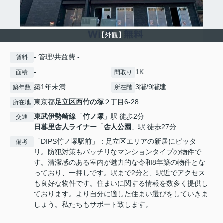
【外観】
- 管理/共益費 -
賃料
-
1K
面積
間取り
築1年未満
3階/9階建
築年数
所在階
東京都
足立区
西竹の塚
２丁目6-28
所在地
東武伊勢崎線
「
竹ノ塚
」駅 徒歩2分
交通
日暮里舎人ライナー
「
舎人公園
」駅 徒歩27分
「DIPS竹ノ塚駅前」：足立区エリアの新居にピッタ
備考
リ。防犯対策もバッチリなマンションタイプの物件で
す。清潔感のある室内が魅力的な令和8年築の物件とな
っており、一押しです。駅まで2分と、駅近でアクセス
も良好な物件です。住まいに関する情報を数多く提供し
ております。より自分に適した住まい選びをしていきま
しょう。私たちもサポート致します。