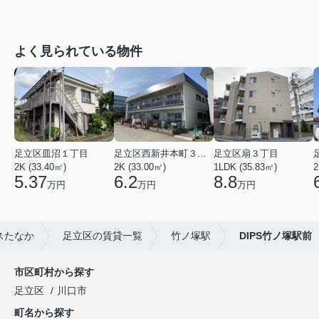
よく見られている物件
足立区皿沼１丁目
足立区西新井本町３丁目
足立区扇３丁目
2K (33.40㎡)
2K (33.00㎡)
1LDK (35.83㎡)
2
5.37
6.2
8.8
万円
万円
万円
スたなか
足立区の賃貸一覧
竹ノ塚駅
DIPS竹ノ塚駅前
市区町村から探す
足立区
川口市
町名から探す