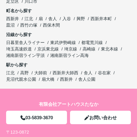
足立区
川口市
町名から探す
西新井
江北
扇
舎人
入谷
興野
西新井本町
皿沼
西竹の塚
西保木間
沿線から探す
日暮里舎人ライナー
東武伊勢崎線
都電荒川線
埼玉高速鉄道
京浜東北線
埼京線
高崎線
東北本線
湘南新宿ライン宇須
湘南新宿ライン高海
駅から探す
江北
高野
大師前
西新井大師西
舎人
谷在家
見沼代親水公園
扇大橋
西新井
舎人公園
有限会社アートハウスたなか
03-5839-3670
お問い合わせ
〒123-0872