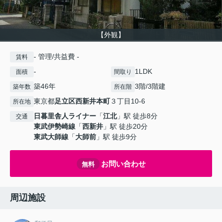
【外観】
- 管理/共益費 -
賃料
-
1LDK
面積
間取り
築46年
3階/3階建
築年数
所在階
東京都
足立区
西新井本町
３丁目10-6
所在地
日暮里舎人ライナー
「
江北
」駅 徒歩8分
交通
東武伊勢崎線
「
西新井
」駅 徒歩20分
東武大師線
「
大師前
」駅 徒歩9分
お問い合わせ
無料
周辺施設