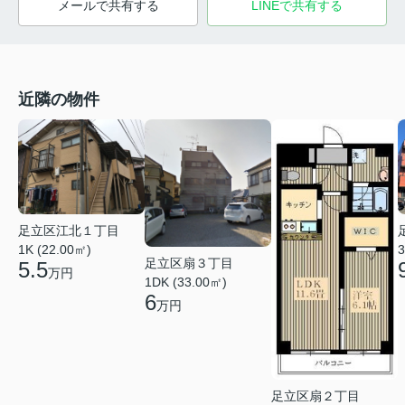
メールで共有する
LINEで共有する
近隣の物件
足立区江北１丁目
3
1K (22.00㎡)
足立区扇３丁目
5.5
万円
1DK (33.00㎡)
6
万円
足立区扇２丁目