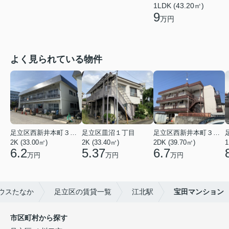
1LDK (43.20㎡)
9
万円
よく見られている物件
足立区西新井本町３丁目
足立区皿沼１丁目
足立区西新井本町３丁目
2K (33.00㎡)
2K (33.40㎡)
2DK (39.70㎡)
1
6.2
5.37
6.7
万円
万円
万円
ウスたなか
足立区の賃貸一覧
江北駅
宝田マンション
市区町村から探す