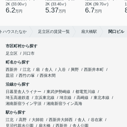
2K (33.00㎡)
2K (33.40㎡)
2DK (39.70㎡)
1
6.2
5.37
6.7
万円
万円
万円
トハウスたなか
足立区の賃貸一覧
扇大橋駅
関口ビル
市区町村から探す
足立区
川口市
町名から探す
西新井
江北
扇
舎人
入谷
興野
西新井本町
皿沼
西竹の塚
西保木間
沿線から探す
日暮里舎人ライナー
東武伊勢崎線
都電荒川線
埼玉高速鉄道
京浜東北線
埼京線
高崎線
東北本線
湘南新宿ライン宇須
湘南新宿ライン高海
駅から探す
江北
高野
大師前
西新井大師西
舎人
谷在家
見沼代親水公園
扇大橋
西新井
舎人公園