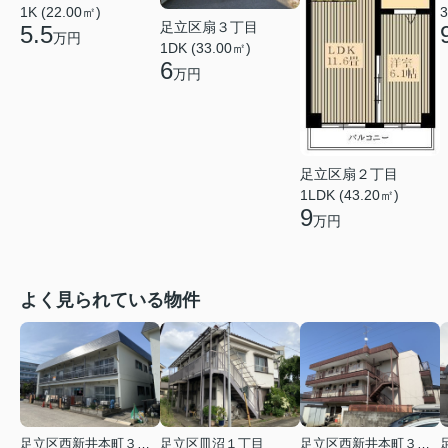
3
1K (22.00㎡)
足立区扇３丁目
5.5
万円
1DK (33.00㎡)
6
万円
足立区扇２丁目
1LDK (43.20㎡)
9
万円
よく見られている物件
足立区西新井本町３丁目
足立区皿沼１丁目
足立区西新井本町３丁目