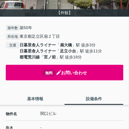
【外観】
築50年
築年数
東京都足立区扇２丁目
所在地
日暮里舎人ライナー
「
扇大橋
」駅 徒歩3分
交通
日暮里舎人ライナー
「
足立小台
」駅 徒歩11分
都電荒川線
「
宮ノ前
」駅 徒歩18分
お問い合わせ
無料
基本情報
設備条件
関口ビル
物件名
-
向き