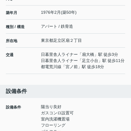
1976年2月(築50年)
築年月
アパート / 鉄骨造
種別 / 構造
東京都
足立区
扇
２丁目
所在地
日暮里舎人ライナー
「
扇大橋
」駅 徒歩3分
交通
日暮里舎人ライナー
「
足立小台
」駅 徒歩11分
都電荒川線
「
宮ノ前
」駅 徒歩18分
設備条件
陽当り良好
設備条件
ガスコンロ設置可
室内洗濯機置場
フローリング