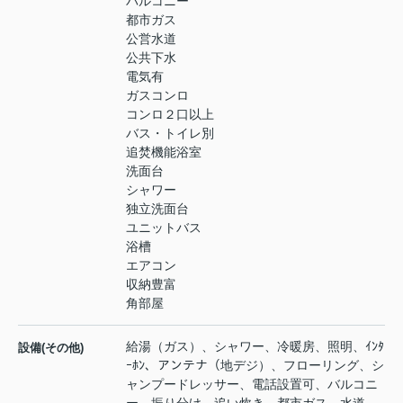
バルコニー
都市ガス
公営水道
公共下水
電気有
ガスコンロ
コンロ２口以上
バス・トイレ別
追焚機能浴室
洗面台
シャワー
独立洗面台
ユニットバス
浴槽
エアコン
収納豊富
角部屋
給湯（ガス）、シャワー、冷暖房、照明、ｲﾝﾀ
設備(その他)
ｰﾎﾝ、アンテナ（地デジ）、フローリング、シ
ャンプードレッサー、電話設置可、バルコニ