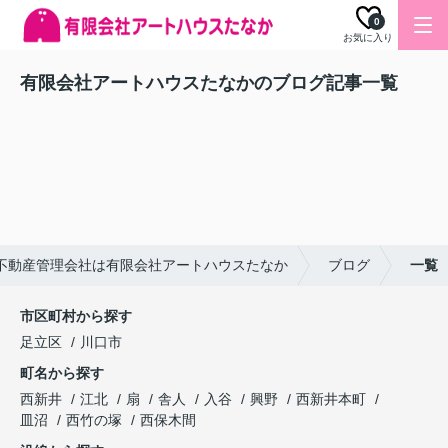
0
お気に入り
有限会社アートハウスたなかのブログ記事一覧
不動産管理会社は有限会社アートハウスたなか
ブログ
一覧
市区町村から探す
足立区
川口市
町名から探す
西新井
江北
扇
舎人
入谷
興野
西新井本町
皿沼
西竹の塚
西保木間