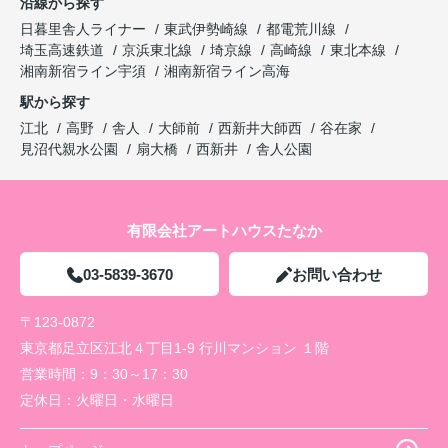
沿線から探す
日暮里舎人ライナー
東武伊勢崎線
都電荒川線
埼玉高速鉄道
京浜東北線
埼京線
高崎線
東北本線
湘南新宿ライン宇須
湘南新宿ライン高海
駅から探す
江北
高野
舎人
大師前
西新井大師西
谷在家
見沼代親水公園
扇大橋
西新井
舎人公園
有限会社アートハウスたなか
03-5839-3670
お問い合わせ
〒123-0872
東京都足立区江北４丁目1-9 行川マンション １階
営業時間：
9：30～17：30
定休日：
火曜日・水曜日